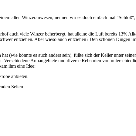
n einem alten Winzeranwesen, nennen wir es doch einfach mal "Schloß"
of auch viele Winzer beherbergt, hat alleine die Luft bereits 13% Alk
schwer entziehen. Aber wieso auch entziehen? Den schönen Dingen i
at (wie könnte es auch anders sein), füllte sich der Keller unter sein
n. Verschiedene Anbaugebiete und diverse Rebsorten von unterschiedli
kam ihm eine Idee:
Probe anbieten.
enden Seiten...